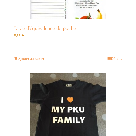
Table d’équivalence de poche
0,00
€
Ajouter au panier
Détails