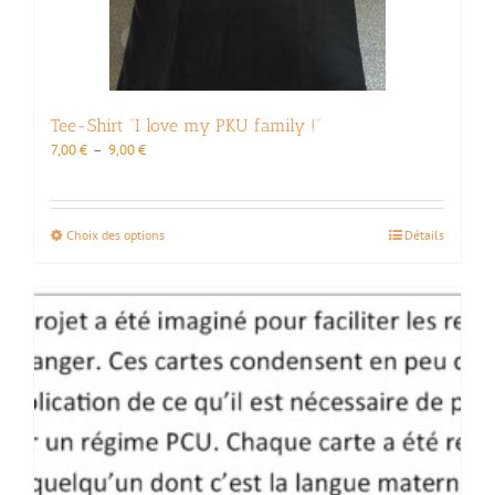
Tee-Shirt “I love my PKU family !”
Plage
7,00
€
–
9,00
€
de
prix :
7,00 €
Ce
Choix des options
Détails
à
produit
9,00 €
a
plusieurs
variations.
Les
options
peuvent
être
choisies
sur
la