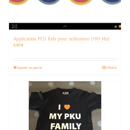
Application PCU Kids pour ordinateur (190 Mo)
0,00
€
Ajouter au panier
Détails