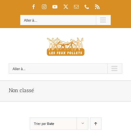
Passer
Facebook
Instagram
YouTube
X
Email
Téléphone
Rss
au
contenu
Aller à...
Aller à...
Non classé
Trier par
Date