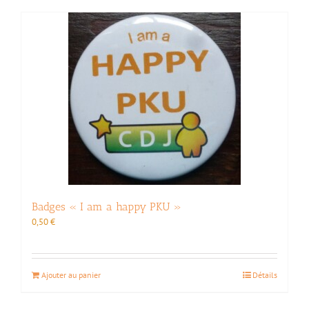
Badges « I am a happy PKU »
0,50
€
Ajouter au panier
Détails