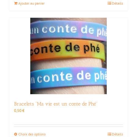
Ajouter au panier
Détails
Bracelets “Ma vie est un conte de Phé”
0,50
€
Ce
Choix des options
Détails