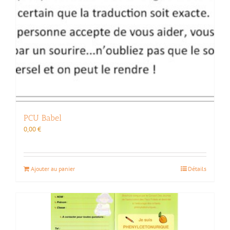
page
du
produit
PCU Babel
0,00
€
Ajouter au panier
Détails