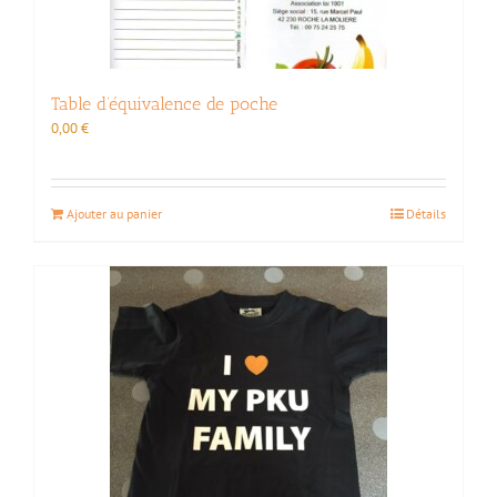
Table d’équivalence de poche
0,00
€
Ajouter au panier
Détails