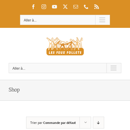
Passer
Facebook
Instagram
YouTube
X
Email
Téléphone
Rss
au
contenu
Aller à...
Aller à...
Shop
Trier par
Commande par défaut