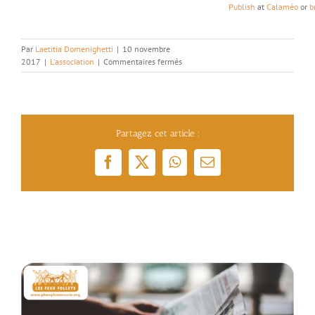
Publish
at
Calaméo
or
b
Par
Laetitia Domenighetti
|
10 novembre
sur
2017
|
L'association
|
Commentaires fermés
Liste
des
centres
de
prise
Partagez cet article :
en
charge
pour
Facebook
X
WhatsApp
Email
les
Maladies
Héréditaires
du
Métabolisme