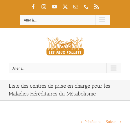
Passer
Facebook
Instagram
YouTube
X
Email
Téléphone
Rss
au
contenu
Aller à...
Aller à...
Liste des centres de prise en charge pour les
Maladies Héréditaires du Métabolisme
Précédent
Suivant