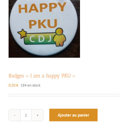
Badges « I am a happy PKU »
0,50
€
184 en stock
Ajouter au panier
quantité
de