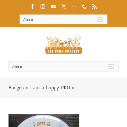
Passer
Facebook
Instagram
YouTube
X
Email
Téléphone
Rss
au
contenu
Aller à...
Aller à...
Badges « I am a happy PKU »