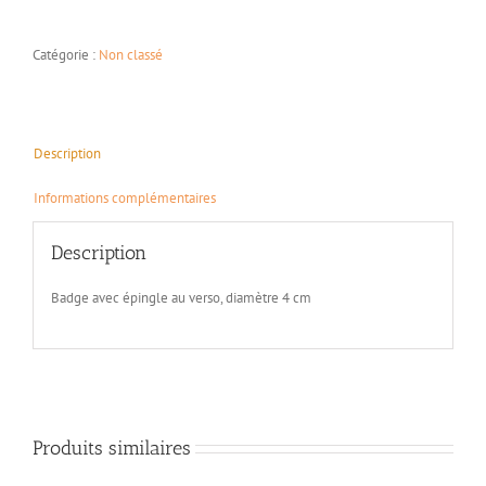
Badges
«
I
Catégorie :
Non classé
am
a
happy
PKU
Description
»
Informations complémentaires
Description
Badge avec épingle au verso, diamètre 4 cm
Produits similaires