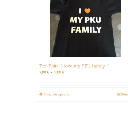
Tee-Shirt “I love my PKU family !”
Plage
7,00
€
–
9,00
€
de
prix :
7,00 €
Ce
Choix des options
Déta
à
produit
9,00 €
a
plusieurs
variations.
Les