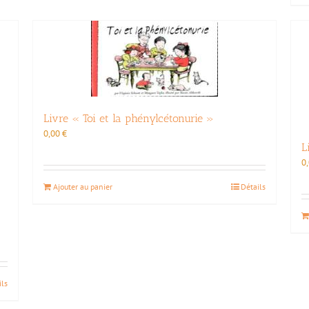
Livre « Toi et la phénylcétonurie »
0,00
€
L
0
Ajouter au panier
Détails
ils