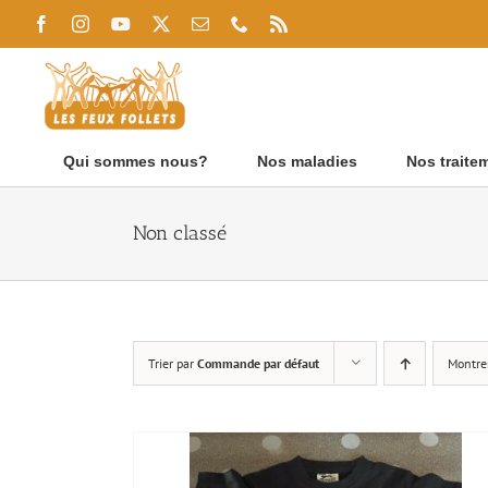
Passer
Facebook
Instagram
YouTube
X
Email
Téléphone
Rss
au
contenu
Qui sommes nous?
Nos maladies
Nos traite
Non classé
Trier par
Commande par défaut
Montre