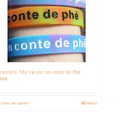
racelets “Ma vie est un conte de Phé”
,50
€
Ce
Choix des options
Détails
produit
a
plusieurs
variations.
Les