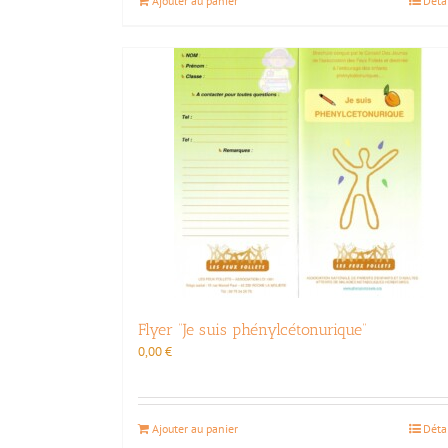
Ajouter au panier
Déta
Flyer “Je suis phénylcétonurique”
0,00
€
Ajouter au panier
Déta