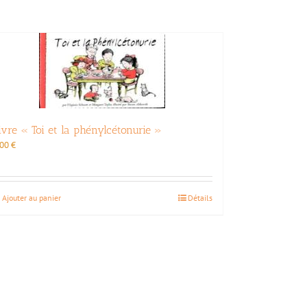
options
peuvent
être
choisies
sur
la
page
du
produit
ivre « Toi et la phénylcétonurie »
,00
€
Ajouter au panier
Détails