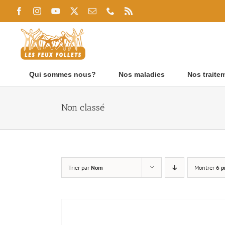
Passer
Facebook
Instagram
YouTube
X
Email
Téléphone
Rss
au
contenu
Qui sommes nous?
Nos maladies
Nos traite
Non classé
Trier par
Nom
Montrer
6 p