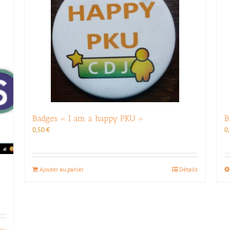
Badges « I am a happy PKU »
B
0,50
€
0
Ajouter au panier
Détails