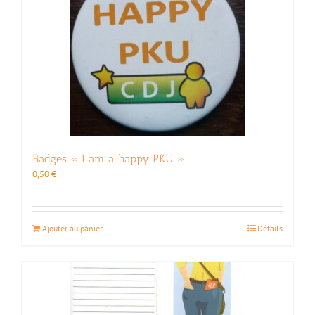
Badges « I am a happy PKU »
0,50
€
Ajouter au panier
Détails