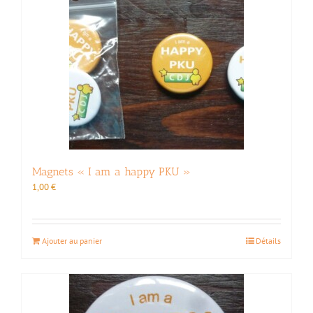
Magnets « I am a happy PKU »
1,00
€
Ajouter au panier
Détails