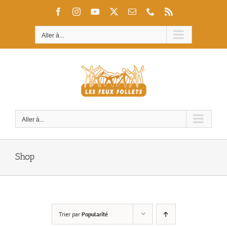
Passer
Facebook
Instagram
YouTube
X
Email
Téléphone
Rss
au
contenu
Aller à...
Aller à...
Shop
Trier par
Popularité