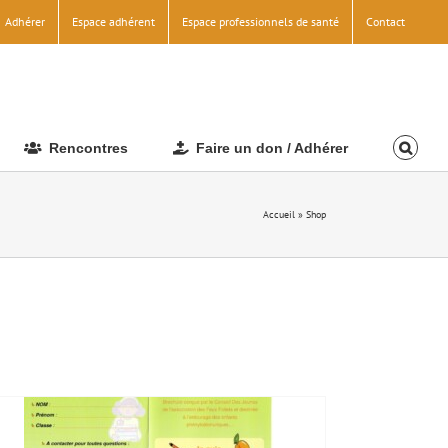
Adhérer
Espace adhérent
Espace professionnels de santé
Contact
Rencontres
Faire un don / Adhérer
Accueil
»
Shop