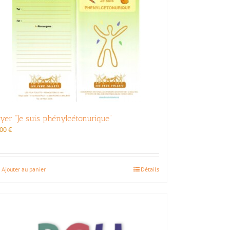
lyer “Je suis phénylcétonurique”
,00
€
Ajouter au panier
Détails