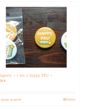
agnets « I am a happy PKU »
,00
€
Ajouter au panier
Détails