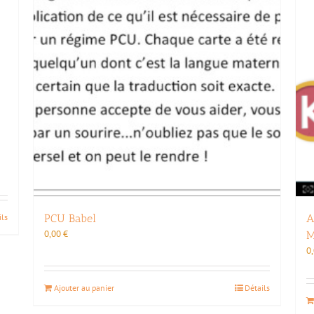
ils
PCU Babel
A
0,00
€
M
0
Ajouter au panier
Détails