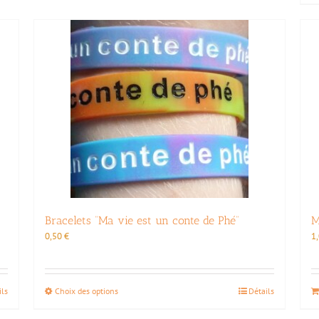
Bracelets “Ma vie est un conte de Phé”
M
0,50
€
1
Ce
ils
Choix des options
Détails
produit