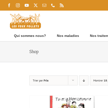
Passer
Facebook
Instagram
YouTube
X
Email
Téléphone
Rss
au
contenu
Qui sommes nous?
Nos maladies
Nos traite
Shop
Trier par
Prix
Montrer
18 