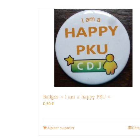
Badges « I am a happy PKU »
0,50
€
Ajouter au panier
Déta