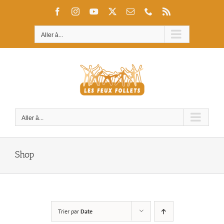
Passer
Facebook
Instagram
YouTube
X
Email
Téléphone
Rss
au
contenu
Aller à...
Aller à...
Shop
Trier par
Date