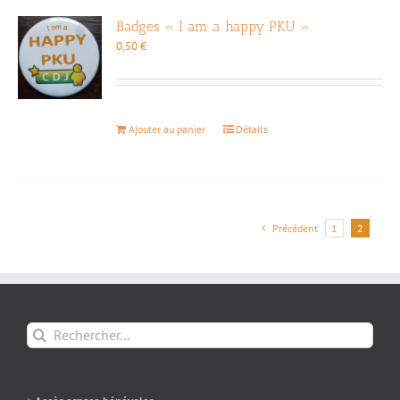
Badges « I am a happy PKU »
0,50
€
Ajouter au panier
Détails
Précédent
1
2
Rechercher: