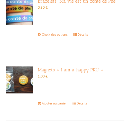
Bracelets “Ma vie est un conte de Phé”
0,50
€
Ce
Choix des options
Détails
produit
a
plusieurs
variations.
Les
options
Magnets « I am a happy PKU »
peuvent
1,00
€
être
choisies
sur
la
Ajouter au panier
Détails
page
du
produit