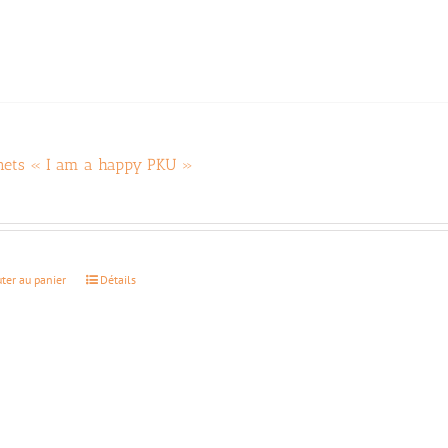
ets « I am a happy PKU »
€
uter au panier
Détails