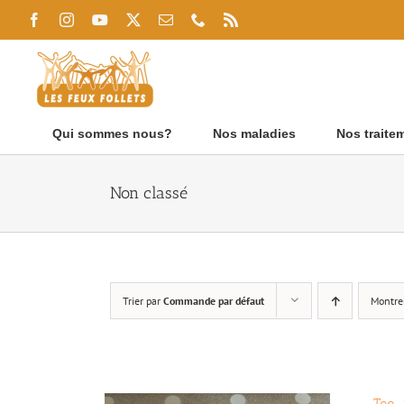
Passer
Facebook
Instagram
YouTube
X
Email
Téléphone
Rss
au
contenu
Qui sommes nous?
Nos maladies
Nos traite
Non classé
Trier par
Commande par défaut
Montre
Tee-