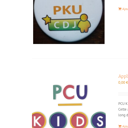
Ajo
Appl
0,00
PCU Ki
Cette 
long d
Ajo