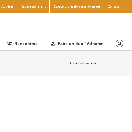
Adhérer
Espace adhérent
Espace professionnels de santé
Contact
Rencontres
Faire un don / Adhérer
Accueil
»
Non classé