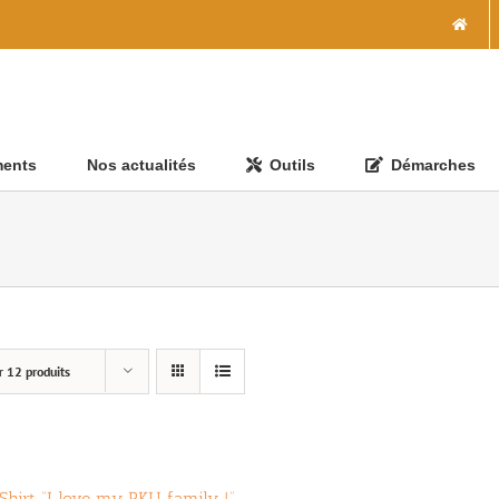
ments
Nos actualités
Outils
Démarches
r
12 produits
Shirt “I love my PKU family !”