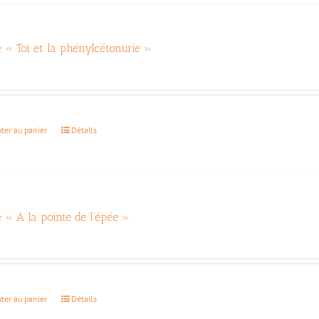
e « Toi et la phénylcétonurie »
€
uter au panier
Détails
e « A la pointe de l’épée »
€
uter au panier
Détails