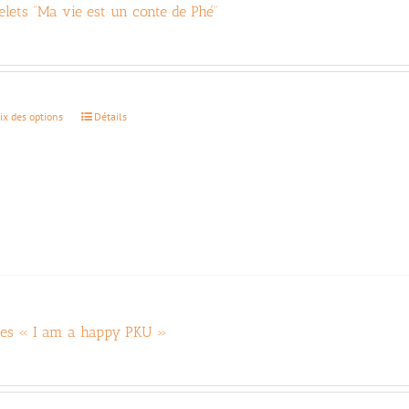
elets “Ma vie est un conte de Phé”
€
Ce
ix des options
Détails
produit
a
plusieurs
variations.
Les
options
peuvent
être
choisies
sur
la
es « I am a happy PKU »
page
€
du
produit