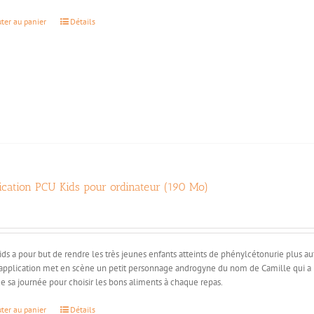
uter au panier
Détails
ication PCU Kids pour ordinateur (190 Mo)
€
ds a pour but de rendre les très jeunes enfants atteints de phénylcétonurie plus au
application met en scène un petit personnage androgyne du nom de Camille qui a la
e sa journée pour choisir les bons aliments à chaque repas.
uter au panier
Détails