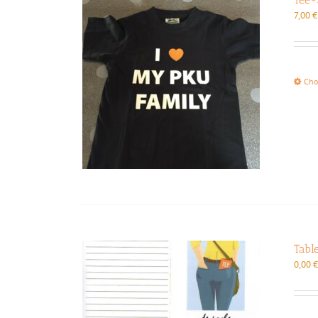
7,00
€
Cho
Tabl
0,00