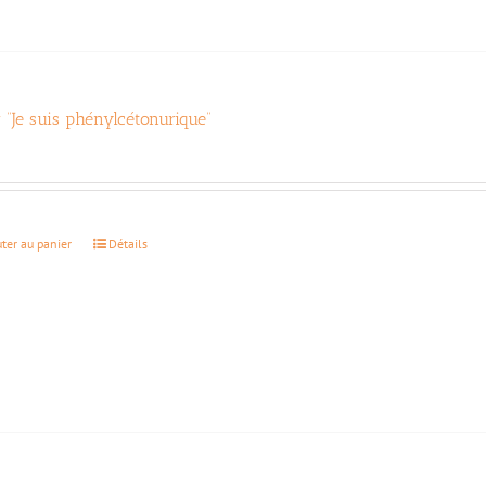
r “Je suis phénylcétonurique”
€
uter au panier
Détails