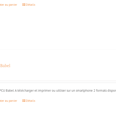
uter au panier
Détails
Babel
€
PCU Babel A télécharger et imprimer ou utiliser sur un smartphone 2 formats dispon
uter au panier
Détails