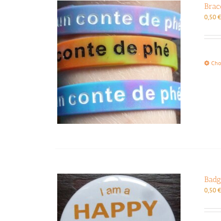
Brac
0,50
Cho
Badg
0,50