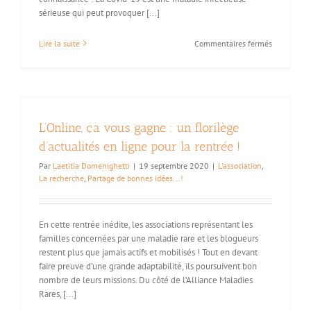
Rares
sérieuse qui peut provoquer [...]
!
sur
Lire la suite
Commentaires fermés
Vaccinatio
contre
la
Covid-
19
et
L’Online, ça vous gagne : un florilège
PCU
d’actualités en ligne pour la rentrée !
Par
Laetitia Domenighetti
|
19 septembre 2020
|
L'association
,
La recherche
,
Partage de bonnes idées...!
En cette rentrée inédite, les associations représentant les
familles concernées par une maladie rare et les blogueurs
restent plus que jamais actifs et mobilisés ! Tout en devant
faire preuve d’une grande adaptabilité, ils poursuivent bon
nombre de leurs missions. Du côté de l’Alliance Maladies
Rares, [...]