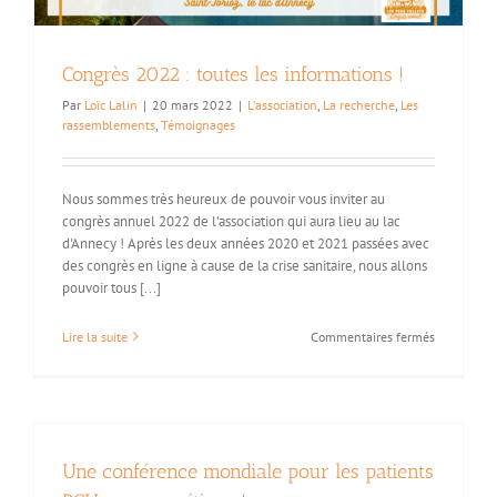
en
charge
de
la
Congrès 2022 : toutes les informations !
PCU
Par
Loïc Lalin
|
20 mars 2022
|
L'association
,
La recherche
,
Les
!
rassemblements
,
Témoignages
Nous sommes très heureux de pouvoir vous inviter au
congrès annuel 2022 de l'association qui aura lieu au lac
d'Annecy ! Après les deux années 2020 et 2021 passées avec
des congrès en ligne à cause de la crise sanitaire, nous allons
pouvoir tous [...]
sur
Lire la suite
Commentaires fermés
Congrès
2022
:
toutes
les
informatio
Une conférence mondiale pour les patients
!