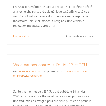
Allemagne
En 2020, le Généthon, le laboratoire de l'AFM-Téléthon dédié
à la recherche sur la thérapie génique basé à Evry, célébrait
ses 30 ans ! Retour dans ce documentaire sur la saga de ce
laboratoire unique au monde, à l'origine d'une véritable
révolution médicale. Durée : [...]
sur
Lire la suite
Commentaires fermés
Des
anniversai
marquants
:
les
30
Vaccinations contre la Covid-19 et PCU
ans
du
Par
Nathalie Coulomb
|
20 janvier 2021
|
L'association
,
La PCU
Généthon
en Europe
,
La recherche
et
les
20
Sur le site internet de l’ESPKU a été publié, le 16 janvier
ans
de
2021, un article sur ce thème et nous vous en proposons ici
l’Alliance
une traduction en français pour que vous puissiez en prendre
Maladies
connaissance : La Covid-19 est une maladie infectieuse