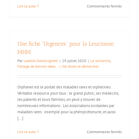
sur
Lire la suite
Commentaires fermés
L’Online,
ça
vous
gagne
:
un
Une fiche “Urgences” pour la Leucinose,
florilège
d’actualités
MHM
en
Par
Laetitia Domenighetti
|
29 juillet 2020
|
La recherche
,
ligne
Partage de bonnes idées...!
,
Vos droits et démarches
pour
la
rentrée
!
Orphanet est le portail des maladies rares et orphelines.
Véritable ressource pour tous : le grand public, les médecins,
les patients et leurs familles, on peut y trouver de
nombreuses informations : Les Associations existantes par
maladies rares : exemple pour la phénylcétonurie, et aussi
[...]
sur
Lire la suite
Commentaires fermés
Une