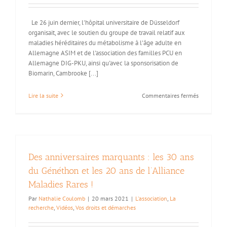
!
Le 26 juin dernier, l'hôpital universitaire de Düsseldorf
organisait, avec le soutien du groupe de travail relatif aux
maladies héréditaires du métabolisme à l'âge adulte en
Allemagne ASIM et de l'association des familles PCU en
Allemagne DIG-PKU, ainsi qu'avec la sponsorisation de
Biomarin, Cambrooke [...]
sur
Lire la suite
Commentaires fermés
S’inviter
à
la
Journée
2021
pour
Des anniversaires marquants : les 30 ans
adultes
PCU
du Généthon et les 20 ans de l’Alliance
orchestrée
Maladies Rares !
par
l’hôpital
Par
Nathalie Coulomb
|
20 mars 2021
|
L'association
,
La
de
recherche
,
Vidéos
,
Vos droits et démarches
Düsseldorf
en