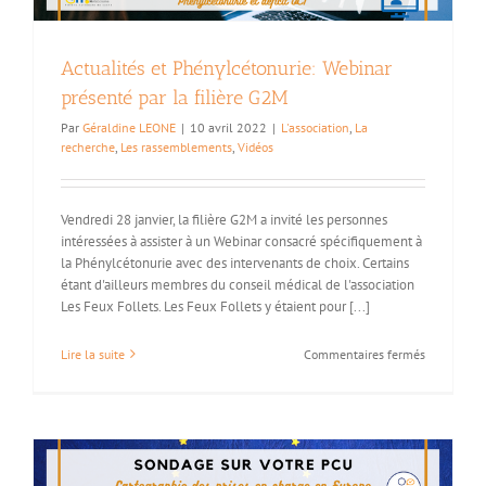
Actualités et Phénylcétonurie: Webinar
présenté par la filière G2M
Par
Géraldine LEONE
|
10 avril 2022
|
L'association
,
La
recherche
,
Les rassemblements
,
Vidéos
Vendredi 28 janvier, la filière G2M a invité les personnes
intéressées à assister à un Webinar consacré spécifiquement à
la Phénylcétonurie avec des intervenants de choix. Certains
étant d'ailleurs membres du conseil médical de l'association
Les Feux Follets. Les Feux Follets y étaient pour [...]
sur
Lire la suite
Commentaires fermés
Actualités
et
Phénylcéto
Webinar
présenté
par