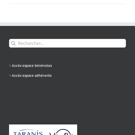
fiche
“Urgences”
pour
la
Leucinose,
MHM
Rechercher:
>
Accès espace bénévoles
>
Accès espace adhérents