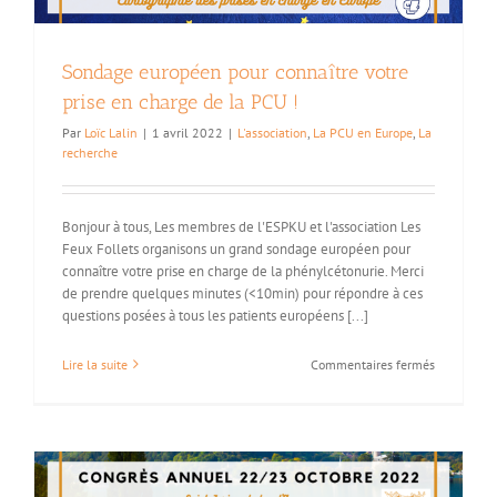
la
filière
G2M
Sondage européen pour connaître votre
prise en charge de la PCU !
Par
Loïc Lalin
|
1 avril 2022
|
L'association
,
La PCU en Europe
,
La
recherche
Bonjour à tous, Les membres de l'ESPKU et l'association Les
Feux Follets organisons un grand sondage européen pour
connaître votre prise en charge de la phénylcétonurie. Merci
de prendre quelques minutes (<10min) pour répondre à ces
questions posées à tous les patients européens [...]
sur
Lire la suite
Commentaires fermés
Sondage
européen
pour
connaître
votre
prise