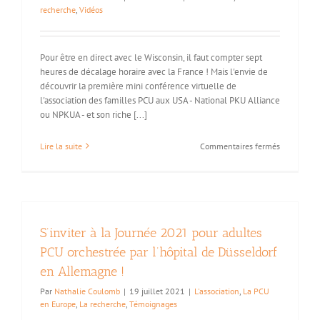
!
recherche
,
Vidéos
Pour être en direct avec le Wisconsin, il faut compter sept
heures de décalage horaire avec la France ! Mais l'envie de
découvrir la première mini conférence virtuelle de
l'association des familles PCU aux USA - National PKU Alliance
ou NPKUA - et son riche [...]
sur
Lire la suite
Commentaires fermés
Vivre
la
première
mini
conférence
virtuelle
S’inviter à la Journée 2021 pour adultes
de
l’associatio
PCU orchestrée par l’hôpital de Düsseldorf
des
en Allemagne !
familles
PCU
Par
Nathalie Coulomb
|
19 juillet 2021
|
L'association
,
La PCU
aux
en Europe
,
La recherche
,
Témoignages
USA