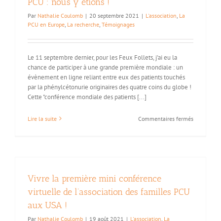
PCU : nous y étions !
Par
Nathalie Coulomb
|
20 septembre 2021
|
L'association
,
La
PCU en Europe
,
La recherche
,
Témoignages
Le 11 septembre dernier, pour les Feux Follets, j'ai eu la
chance de participer à une grande première mondiale : un
évènement en ligne reliant entre eux des patients touchés
par la phénylcétonurie originaires des quatre coins du globe !
Cette "conférence mondiale des patients [...]
sur
Lire la suite
Commentaires fermés
Une
conférence
mondiale
pour
les
patients
Vivre la première mini conférence
PCU
:
virtuelle de l’association des familles PCU
nous
aux USA !
y
étions
Par
Nathalie Coulomb
|
19 août 2021
|
L'association
,
La